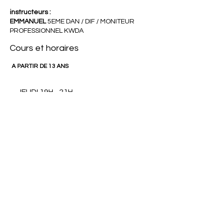
instructeurs :
EMMANUEL
5EME DAN / DIF / MONITEUR
PROFESSIONNEL KWDA
Cours et horaires
A PARTIR DE 13 ANS
- JEUDI 19H - 21H
LIGHT CONTACT
ENFANTS
instructeurs :
EMMANUEL
5EME DAN / DIF / MONITEUR
PROFESSIONNEL KWDA
Cours et horaires
A PARTIR DE 8 ANS